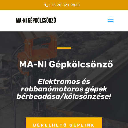
+36 20 321 9823
MA-NI Gépkölcsönző
Elektromos és
robbanómotoros gépek
bérbeadása/kölcsönzése!
BÉRELHETŐ GÉPEINK