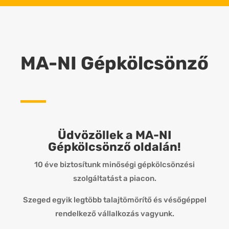
MA-NI Gépkölcsönző
Üdvözöllek a MA-NI
Gépkölcsönző oldalán!
10 éve biztosítunk minőségi gépkölcsönzési
szolgáltatást a piacon.
Szeged egyik legtöbb talajtömörítő és vésőgéppel
rendelkező vállalkozás vagyunk.