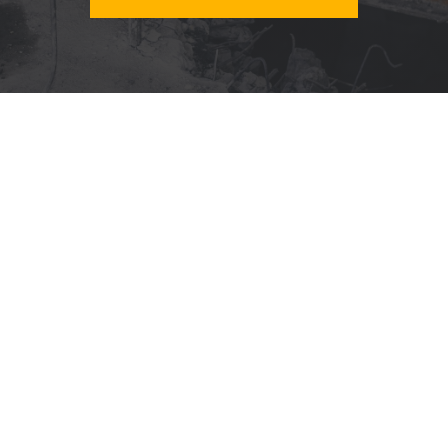
Több évtizedes tapasztalat
10 éves cég 20 éves tapasztalattal
Minőségi gépek
BOSCH, MAKITA, HITACHI, HONDA, NTC,
SABO, FLEX, ULBO UBZ
Szakértői tanácsadás
A bérelt gépek használata előtt, igény