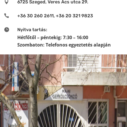

6725 Szeged, Veres Ács utca 29.

+36 30 260 2611, +36 20 321 9823

Nyitva tartás:
Hétfőtől – péntekig: 7:30 – 16:00
Szombaton: Telefonos egyeztetés alapján